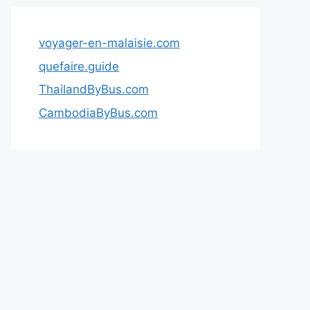
voyager-en-malaisie.com
quefaire.guide
ThailandByBus.com
CambodiaByBus.com