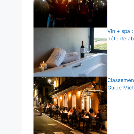
Vin + spa :
détente ab
Classement
Guide Mich