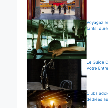
Voyagez en
tarifs, dur
Le Guide C
Votre Entr
Clubs adol
dédiées au