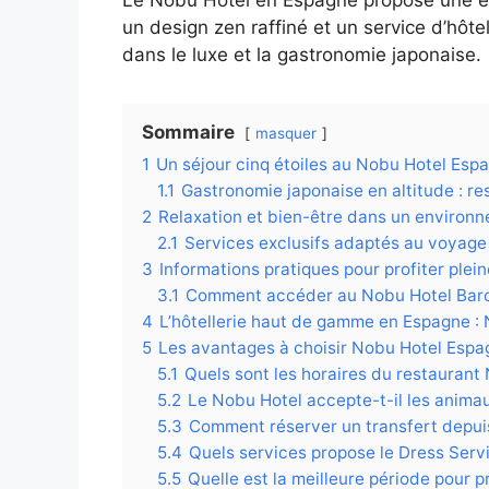
un design zen raffiné et un service d’hôt
dans le luxe et la gastronomie japonaise.
Sommaire
masquer
1
Un séjour cinq étoiles au Nobu Hotel Espa
1.1
Gastronomie japonaise en altitude : res
2
Relaxation et bien-être dans un environ
2.1
Services exclusifs adaptés au voyag
3
Informations pratiques pour profiter ple
3.1
Comment accéder au Nobu Hotel Barc
4
L’hôtellerie haut de gamme en Espagne : 
5
Les avantages à choisir Nobu Hotel Espa
5.1
Quels sont les horaires du restaurant
5.2
Le Nobu Hotel accepte-t-il les anima
5.3
Comment réserver un transfert depuis
5.4
Quels services propose le Dress Serv
5.5
Quelle est la meilleure période pour p