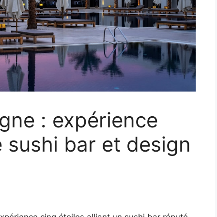
gne : expérience
e sushi bar et design
rience cinq étoiles alliant un sushi bar réputé,