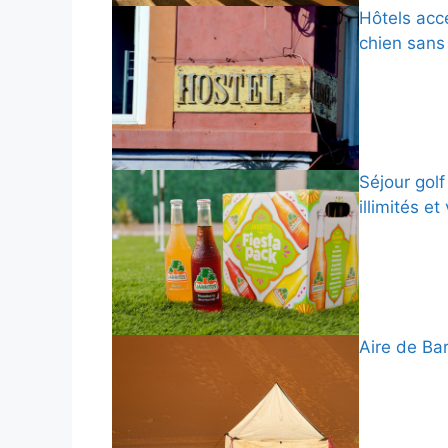
Hôtels acc
chien sans
Séjour gol
illimités e
Aire de Bar