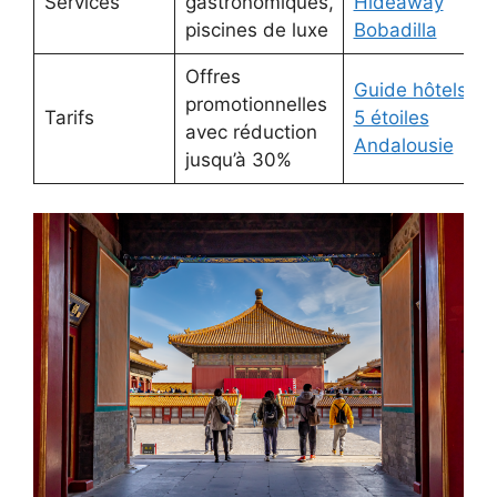
Services
gastronomiques,
Hideaway
piscines de luxe
Bobadilla
Offres
Guide hôtels
promotionnelles
Tarifs
5 étoiles
avec réduction
Andalousie
jusqu’à 30%