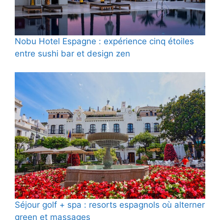
Nobu Hotel Espagne : expérience cinq étoiles
entre sushi bar et design zen
Séjour golf + spa : resorts espagnols où alterner
green et massages