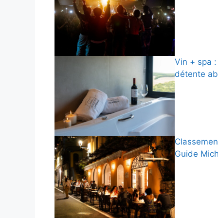
Vin + spa :
détente ab
Classement
Guide Mich