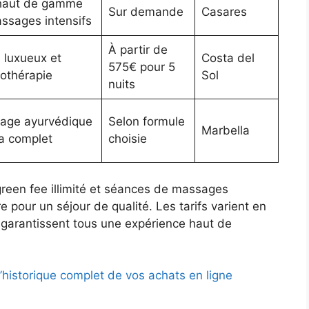
haut de gamme
Sur demande
Casares
ssages intensifs
À partir de
 luxueux et
Costa del
575€ pour 5
othérapie
Sol
nuits
age ayurvédique
Selon formule
Marbella
a complet
choisie
green fee illimité et séances de massages
e pour un séjour de qualité. Les tarifs varient en
 garantissent tous une expérience haut de
’historique complet de vos achats en ligne