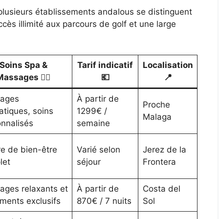
, plusieurs établissements andalous se distinguent
cès illimité aux parcours de golf et une large
Soins Spa &
Tarif indicatif
Localisation
assages 💆‍♂️
💶
📍
ages
À partir de
Proche
tiques, soins
1299€ /
Malaga
nnalisés
semaine
e de bien-être
Varié selon
Jerez de la
let
séjour
Frontera
ges relaxants et
À partir de
Costa del
ements exclusifs
870€ / 7 nuits
Sol