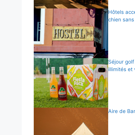
Hôtels acc
chien sans
Séjour gol
illimités e
Aire de Bar