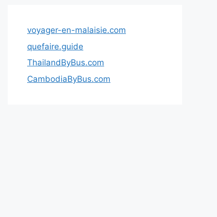
voyager-en-malaisie.com
quefaire.guide
ThailandByBus.com
CambodiaByBus.com