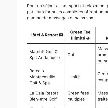
Pour un séjour alliant sport et relaxation
par leurs formules complètes offrant un ac
gamme de massages et soins spa.
Green Fee
Hôtel & Resort 🏨
Illimité ⛳
M
Mass
Marriott Golf &
Oui
aroma
Spa Andalousie
perso
Barceló
Centr
Montecastillo
Illimité
comp
Golf & Spa
La Cala Resort
Green fees
Massa
Bien-être Golf
multiples
trait