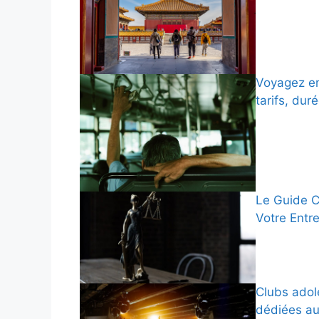
Voyagez en
tarifs, dur
Le Guide C
Votre Entr
Clubs adol
dédiées au