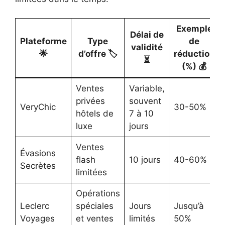
Exemple
Délai de
Plateforme
Type
de
validité
🌟
d’offre 🏷️
réduction
⏳
(%) 💰
Ventes
Variable,
privées
souvent
VeryChic
30-50%
hôtels de
7 à 10
luxe
jours
Ventes
Évasions
flash
10 jours
40-60%
Secrètes
limitées
Opérations
Leclerc
spéciales
Jours
Jusqu’à
Voyages
et ventes
limités
50%